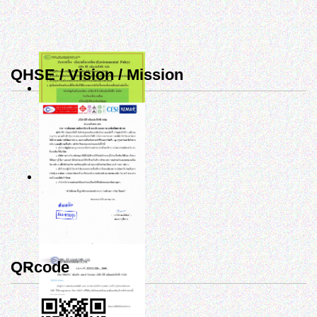
QHSE / Vision / Mission
QRcode