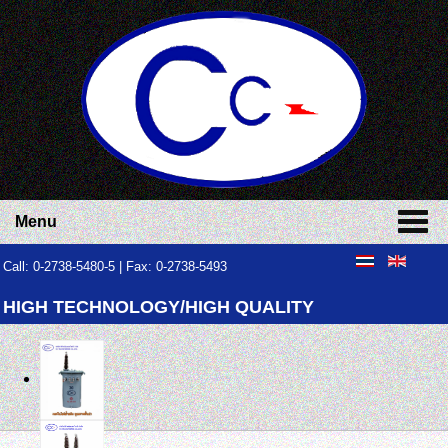
Menu
Call: 0-2738-5480-5 | Fax: 0-2738-5493
HIGH TECHNOLOGY/HIGH QUALITY