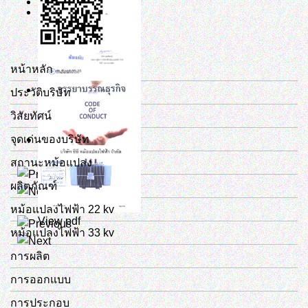
หน้าหลัก
ประวัติบริษัท
วิสัยทัศน์
จุดเด่นของบริษัท
สถานะหม้อแปลง
View pdf
ผลิตภัณฑ์
หม้อแปลงไฟฟ้า 22 kv
View pdf
หม้อแปลงไฟฟ้า 33 kv
การผลิต
การออกแบบ
การประกอบ