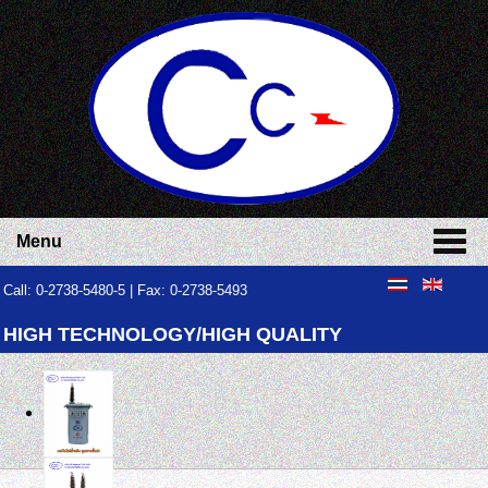
Menu
Call: 0-2738-5480-5 | Fax: 0-2738-5493
HIGH TECHNOLOGY/HIGH QUALITY