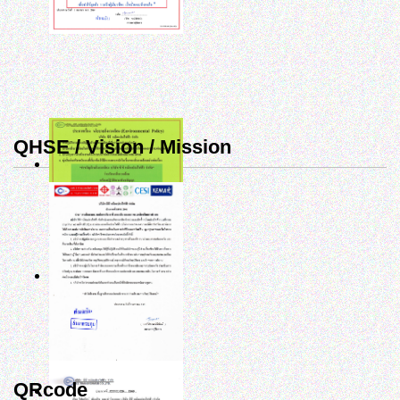
QHSE / Vision / Mission
QRcode