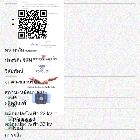
หน้าหลัก
ประวัติบริษัท
วิสัยทัศน์
จุดเด่นของบริษัท
สถานะหม้อแปลง
View pdf
ผลิตภัณฑ์
หม้อแปลงไฟฟ้า 22 kv
View pdf
หม้อแปลงไฟฟ้า 33 kv
การผลิต