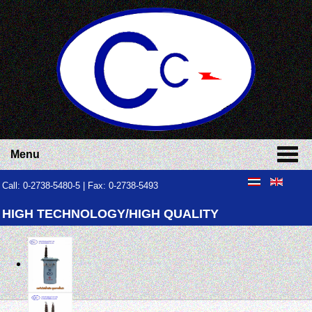
Menu
Call: 0-2738-5480-5 | Fax: 0-2738-5493
HIGH TECHNOLOGY/HIGH QUALITY