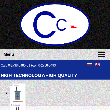
Menu
Call: 0-2738-5480-5 | Fax: 0-2738-5493
HIGH TECHNOLOGY/HIGH QUALITY