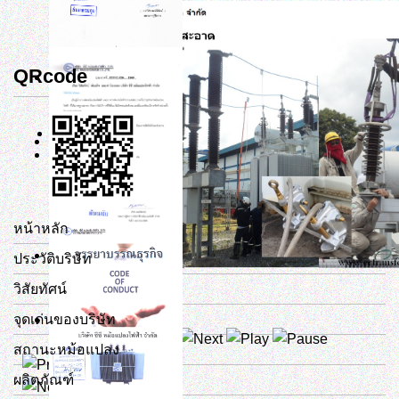
QRcode
หน้าหลัก
ประวัติบริษัท
วิสัยทัศน์
จุดเด่นของบริษัท
สถานะหม้อแปลง
View pdf
ผลิตภัณฑ์