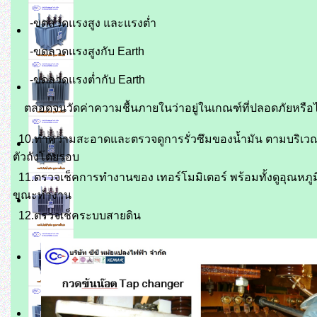
-ขดลวดแรงสูง และแรงต่ำ
-ขดลวดแรงสูงกับ Earth
-ขดลวดแรงต่ำกับ Earth
ตลอดจนวัดค่าความชื้นภายในว่าอยู่ในเกณฑ์ที่ปลอดภัยหรือไ
10.ทำความสะอาดและตรวจดูการรั่วซึมของน้ำมัน ตามบริเว
ตัวถังโดยรอบ
11.ตรวจเช็คการทำงานของ เทอร์โมมิเตอร์ พร้อมทั้งดูอุณหภูม
ขณะทำงาน
12.ตรวจเช็คระบบสายดิน