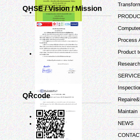
Transfor
QHSE / Vision / Mission
PRODUC
Computer
Process 
Product t
Researc
SERVIC
Inspectio
QRcode
Repaire&
Maintain
NEWS
CONTAC