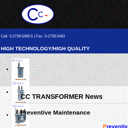
Call: 0-2738-5480-5 | Fax: 0-2738-5493
HIGH TECHNOLOGY/HIGH QUALITY
CC TRANSFORMER News
Preventive Maintenance
P
reventi