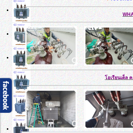
WHA
โอเรียนเต็ล 