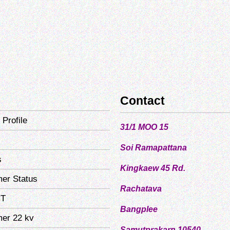
Contact
Profile
31/1 MOO 15
Soi Ramapattana
s
Kingkaew 45 Rd.
mer Status
Rachatava
T
Bangplee
mer 22 kv
Samutprakarn 10540