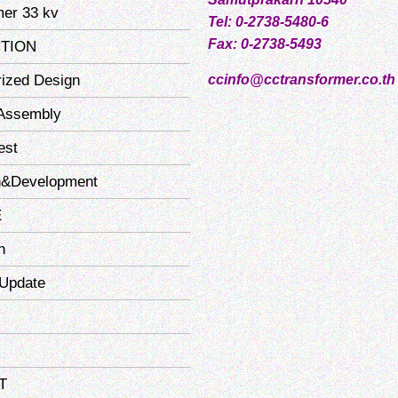
mer 33 kv
Tel: 0-2738-5480-6
Fax: 0-2738-5493
TION
ized Design
ccinfo@cctransformer.co.th
Assembly
est
h&Development
E
n
Update
T